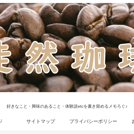
好きなこと・興味のあること・体験談etcを書き留めるメモろぐ♪
ジ
サイトマップ
プライバシーポリシー