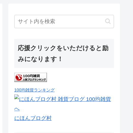
応援クリックをいただけると励
みになります！
100均雑貨ランキング
にほんブログ村