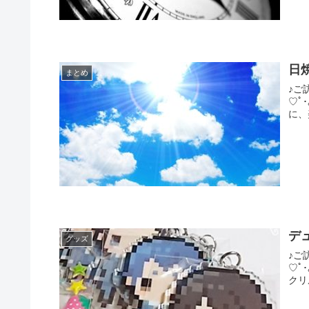
日
まとめ
♪ご
♡ﾟ･｡
デ
グッズ
♪ご
♡ﾟ･｡･