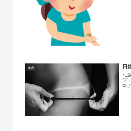
日
美容
♪ご
♡ﾟ･｡
焼け