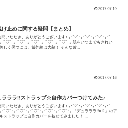
2017.07.19
焼け止めに関する疑問【まとめ】
訪問いただき、ありがとうございます♪ ｡･ﾟ♡ﾟ･｡･ﾟ♡ﾟ･｡･ﾟ♡ﾟ･｡･ﾟ
･ﾟ♡ﾟ･｡･ﾟ♡ﾟ･｡･ﾟ♡ﾟ･｡･ﾟ♡ﾟ･｡･ﾟ♡ﾟ･｡ 肌をいつまでもきれい
に、美しく保つには、紫外線は大敵！ そんな紫...
2017.07.16
ュラララ!!ストラップ☆自作カバーつけてみた♪
訪問いただき、ありがとうございます♪ ｡･ﾟ♡ﾟ･｡･ﾟ♡ﾟ･｡･ﾟ♡ﾟ･｡･ﾟ
ﾟ♡ﾟ･｡･ﾟ♡ﾟ･｡･ﾟ♡ﾟ･｡･ﾟ♡ﾟ･｡･ﾟ♡ﾟ･｡ 『デュラララ!!×２』のア
クリルストラップに自作カバーを被せてみました！ ...