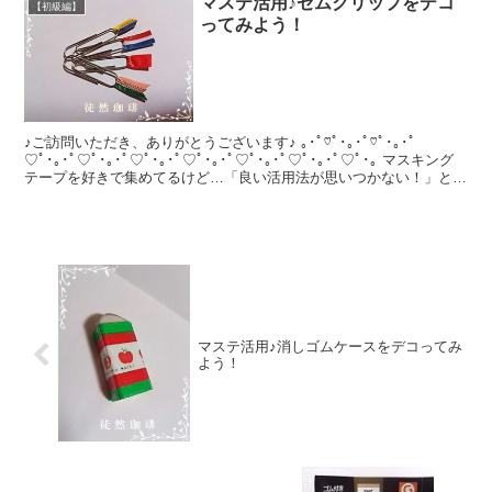
マステ活用♪ゼムクリップをデコ
【初級編】
ってみよう！
♪ご訪問いただき、ありがとうございます♪ ｡･ﾟ♡ﾟ･｡･ﾟ♡ﾟ･｡･ﾟ
♡ﾟ･｡･ﾟ♡ﾟ･｡･ﾟ♡ﾟ･｡･ﾟ♡ﾟ･｡･ﾟ♡ﾟ･｡･ﾟ♡ﾟ･｡･ﾟ♡ﾟ･｡ マスキング
テープを好きで集めてるけど…「良い活用法が思いつかない！」とい
う方。...
マステ活用♪消しゴムケースをデコってみ
よう！