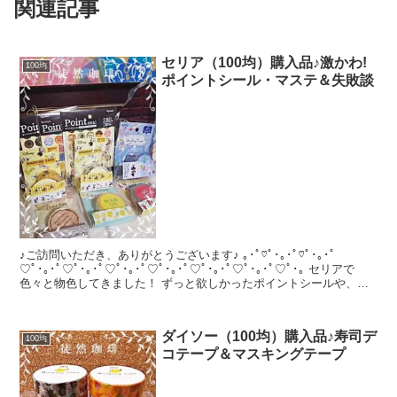
関連記事
セリア（100均）購入品♪激かわ!
100均
ポイントシール・マステ＆失敗談
♪ご訪問いただき、ありがとうございます♪ ｡･ﾟ♡ﾟ･｡･ﾟ♡ﾟ･｡･ﾟ
♡ﾟ･｡･ﾟ♡ﾟ･｡･ﾟ♡ﾟ･｡･ﾟ♡ﾟ･｡･ﾟ♡ﾟ･｡･ﾟ♡ﾟ･｡･ﾟ♡ﾟ･｡ セリアで
色々と物色してきました！ ずっと欲しかったポイントシールや、リ
ピート...
ダイソー（100均）購入品♪寿司デ
100均
コテープ＆マスキングテープ