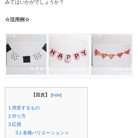
みてはいかがでしょうか？
☆活用例☆
【目次】
[
hide
]
1
用意するもの
2
作り方
3
応用
3.1
各種バリエーション☆