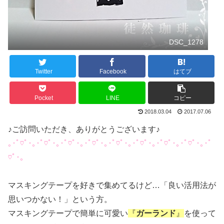
DSC_1278
Twitter
Facebook
はてブ
Pocket
LINE
コピー
2018.03.04
2017.07.06
♪ご訪問いただき、ありがとうございます♪
｡･ﾟ♡ﾟ･｡･ﾟ♡ﾟ･｡･ﾟ♡ﾟ･｡･ﾟ♡ﾟ･｡･ﾟ♡ﾟ･｡･ﾟ♡ﾟ･｡･ﾟ♡ﾟ･｡･ﾟ♡ﾟ･｡･ﾟ
♡ﾟ･｡
マスキングテープを好きで集めてるけど…「良い活用法が
思いつかない！」という方。
マスキングテープで簡単に可愛い
『
ガーランド
』
を使って