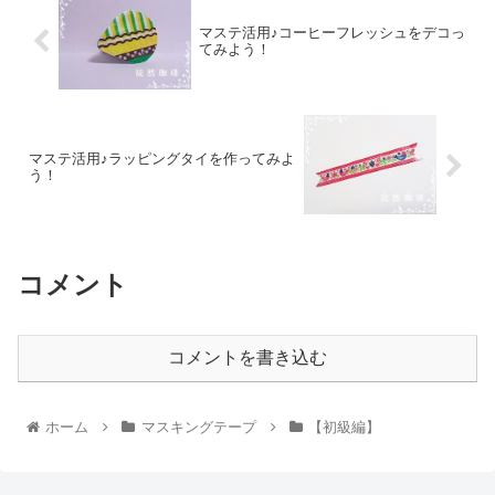
マステ活用♪コーヒーフレッシュをデコっ
てみよう！
マステ活用♪ラッピングタイを作ってみよ
う！
コメント
コメントを書き込む
ホーム
マスキングテープ
【初級編】