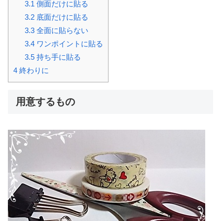
3.1
側面だけに貼る
3.2
底面だけに貼る
3.3
全面に貼らない
3.4
ワンポイントに貼る
3.5
持ち手に貼る
4
終わりに
用意するもの