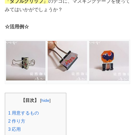
『
ダブルクリップ
』
のデコに、マスキングテープを使って
みてはいかがでしょうか？
☆活用例☆
【目次】
[
hide
]
1
用意するもの
2
作り方
3
応用