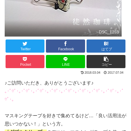
DSC_1259
Twitter
Facebook
はてブ
Pocket
LINE
コピー
2018.03.04
2017.07.04
♪ご訪問いただき、ありがとうございます♪
｡･ﾟ♡ﾟ･｡･ﾟ♡ﾟ･｡･ﾟ♡ﾟ･｡･ﾟ♡ﾟ･｡･ﾟ♡ﾟ･｡･ﾟ♡ﾟ･｡･ﾟ♡ﾟ･｡･ﾟ♡ﾟ･｡･ﾟ
♡ﾟ･｡
マスキングテープを好きで集めてるけど…「良い活用法が
思いつかない！」という方。