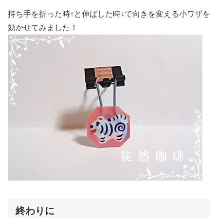
持ち手を折った時↑と伸ばした時↓で向きを変える小ワザを
効かせてみました！
終わりに