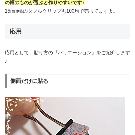
の幅のものが選ぶと作りやすいです♪
15mm幅のダブルクリップも100均で売ってますよ。
応用
応用として、貼り方の『バリエーション』をご紹介します
♪
側面だけに貼る