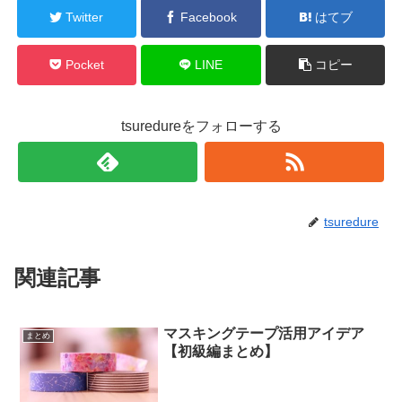
Twitter
Facebook
はてブ
Pocket
LINE
コピー
tsuredureをフォローする
tsuredure
関連記事
マスキングテープ活用アイデア
まとめ
【初級編まとめ】