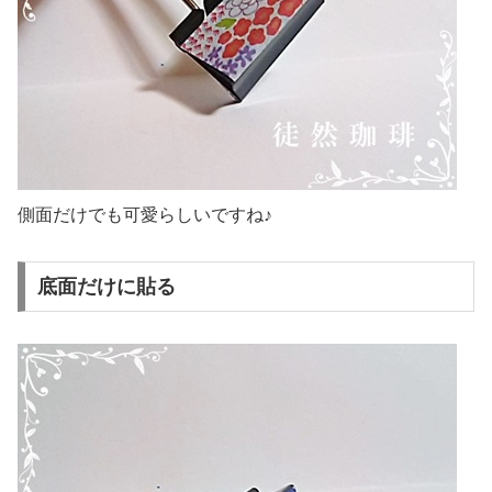
側面だけでも可愛らしいですね♪
底面だけに貼る